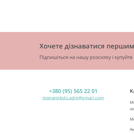
Хочете дізнаватися першим 
Підпишіться на нашу розсилку і купуйте
+380 (95) 565 22 01
К
monamikids.adm@gmail.com
M
лі
Mi
А