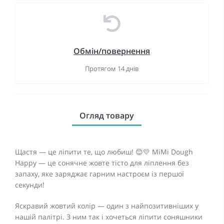
Обмін/повернення
Протягом 14 днів
Огляд товару
Щастя — це ліпити те, що любиш! 😊💛 MiMi Dough
Happy — це сонячне жовте тісто для ліплення без
запаху, яке заряджає гарним настроєм із першої
секунди!
Яскравий жовтий колір — один з найпозитивніших у
нашій палітрі. З ним так і хочеться ліпити соняшники