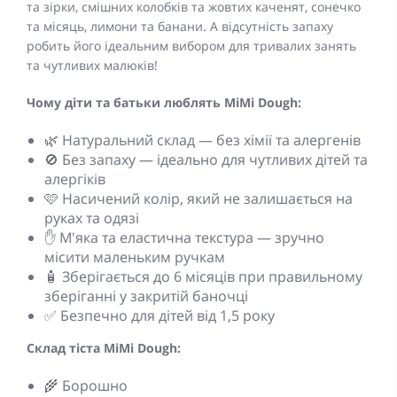
та зірки, смішних колобків та жовтих каченят, сонечко
та місяць, лимони та банани. А відсутність запаху
робить його ідеальним вибором для тривалих занять
та чутливих малюків!
Чому діти та батьки люблять MiMi Dough:
🌿 Натуральний склад — без хімії та алергенів
🚫 Без запаху — ідеально для чутливих дітей та
алергіків
🩷 Насичений колір, який не залишається на
руках та одязі
✋ М'яка та еластична текстура — зручно
місити маленьким ручкам
🧴 Зберігається до 6 місяців при правильному
зберіганні у закритій баночці
✅ Безпечно для дітей від 1,5 року
Склад тіста MiMi Dough:
🌾 Борошно