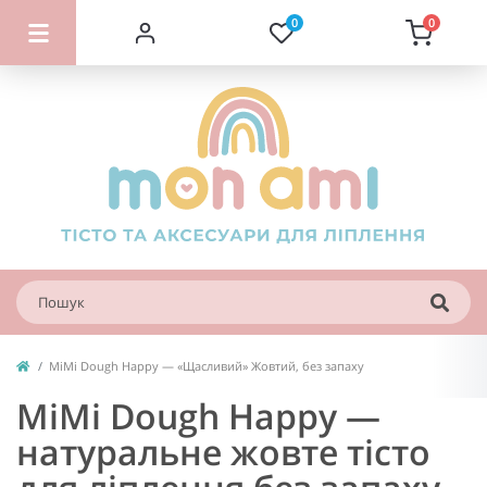
0
0
MiMi Dough Happy — «Щасливий» Жовтий, без запаху
MiMi Dough Happy —
натуральне жовте тісто