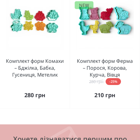
NEW
Комплект форм Комахи
Комплект форм Ферма
– Бджілка, Бабка,
– Порося, Корова,
Гусениця, Метелик
Курча, Вівця
280 грн
-25%
280 грн
210 грн
Хочете дізнаватися першим про