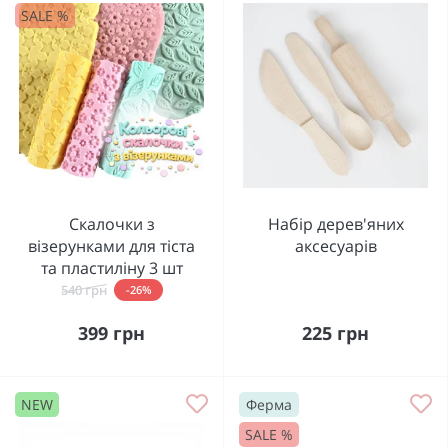
SALE %
Скалочки з
Набір дерев'яних
візерунками для тіста
аксесуарів
та пластиліну 3 шт
540 грн
-26%
399 грн
225 грн
NEW
Ферма
SALE %