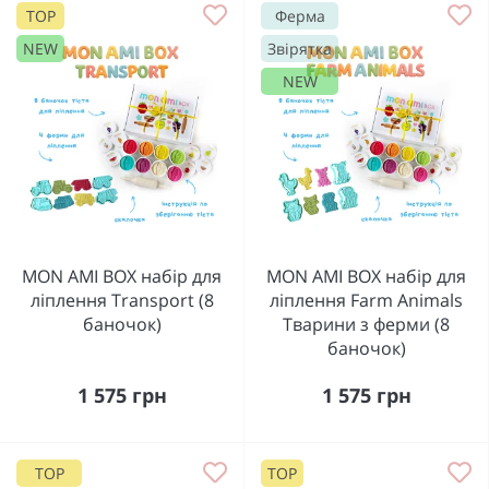
TOP
Ферма
NEW
Звірятка
NEW
MON AMI BOX набір для
MON AMI BOX набір для
ліплення Transport (8
ліплення Farm Animals
баночок)
Тварини з ферми (8
баночок)
1 575 грн
1 575 грн
TOP
TOP