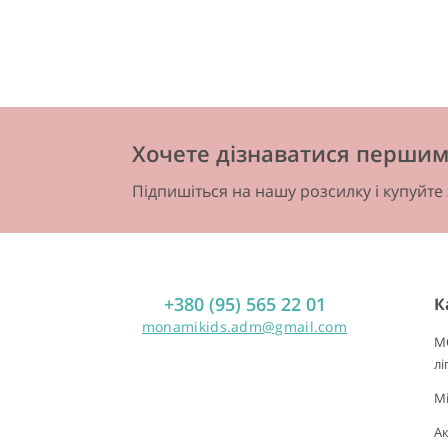
Хочете дізнаватися першим 
Підпишіться на нашу розсилку і купуйте
+380 (95) 565 22 01
К
monamikids.adm@gmail.com
M
лі
Mi
А