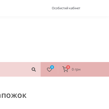
Особистий кабінет
0
0
0 грн
Сапожок