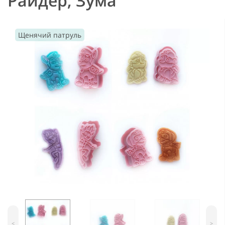
Райдер, Зума
Щенячий патруль
<
>