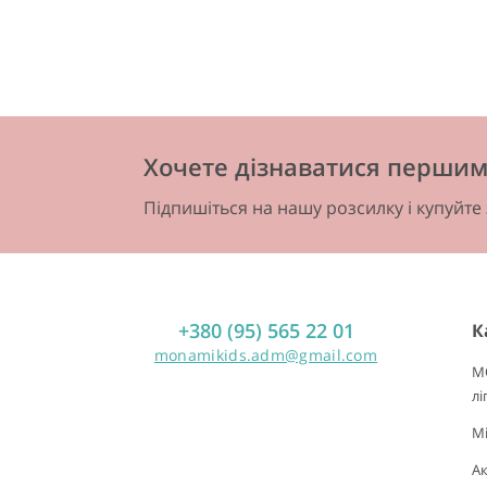
Хочете дізнаватися першим 
Підпишіться на нашу розсилку і купуйте
+380 (95) 565 22 01
К
monamikids.adm@gmail.com
M
лі
Mi
А