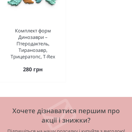
Комплект форм
Динозаври –
Птеродактель,
Тиранозавр,
Трицератопс, T-Rex
280 грн
Хочете дізнаватися першим про
акції і знижки?
Підпишіться на нашу розсилку і купуйте з вигодою!