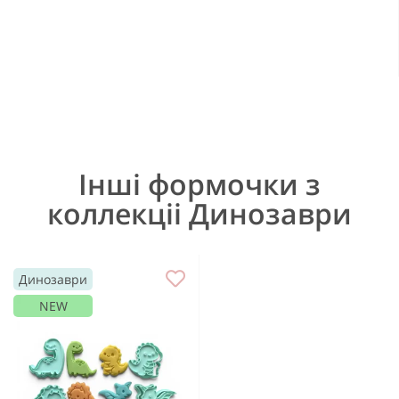
Інші формочки з
коллекціі Динозаври
Динозаври
NEW