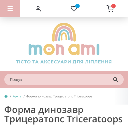
0
0
Архів
Форма динозавр Трицератопс Triceratoops
Форма динозавр
Трицератопс Triceratoops