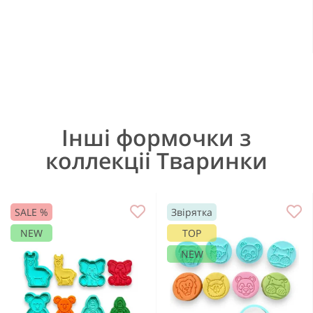
Інші формочки з
коллекціі Тваринки
SALE %
Звірятка
NEW
TOP
NEW