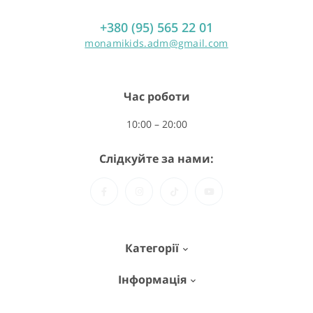
+380 (95) 565 22 01
monamikids.adm@gmail.com
Час роботи
10:00 – 20:00
Слідкуйте за нами:
Категорії
Інформація
MON AMI BOX - набори для ліплення
MiMi Dough – тісто для ліплення