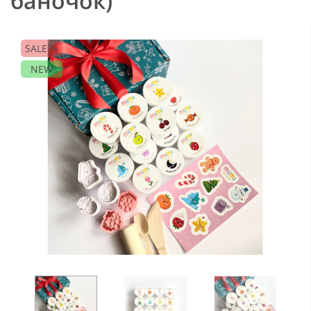
баночок)
SALE %
NEW