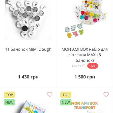
11 баночок MiMi Dough
MON AMI BOX набір для
ліплення MAXI (8
баночок)
1 575 грн
-5%
1 430 грн
1 500 грн
TOP
TOP
NEW
NEW