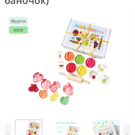
баночок)
Фрукти
NEW
<
>