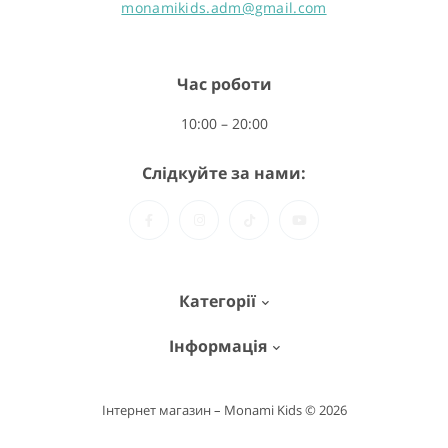
monamikids.adm@gmail.com
Час роботи
10:00 – 20:00
Слідкуйте за нами:
Категорії
Інформація
MON AMI BOX - набори для ліплення
MiMi Dough – тісто для ліплення
Про нас
Інтернет магазин – Monami Kids © 2026
Аксесуари
Доставка та повернення