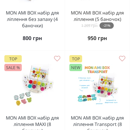
MON AMI BOX набір для
MON AMI BOX набір для
ліплення без запаху (4
ліплення (5 баночок)
баночки)
1 205 грн
-21%
800 грн
950 грн
TOP
TOP
SALE %
NEW
MON AMI BOX набір для
MON AMI BOX набір для
ліплення MAXI (8
ліплення Transport (8