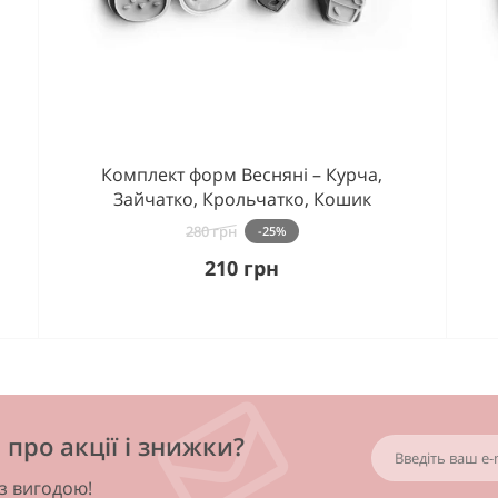
Комплект форм Весняні – Курча,
Зайчатко, Крольчатко, Кошик
280 грн
-25%
210 грн
про акції і знижки?
 з вигодою!