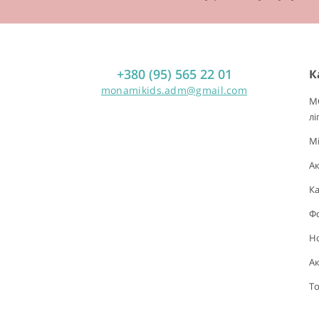
+380 (95) 565 22 01
К
monamikids.adm@gmail.com
M
лі
Mi
А
Ка
Фо
Н
Ак
То