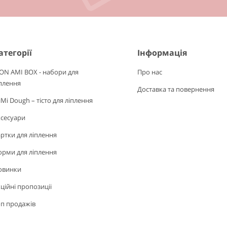
атегорії
Інформація
ON AMI BOX - набори для
Про нас
плення
Доставка та повернення
Mi Dough – тісто для ліплення
ксесуари
ртки для ліплення
рми для ліплення
овинки
ційні пропозиціі
п продажів