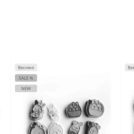
Весняні
Ве
SALE %
NEW